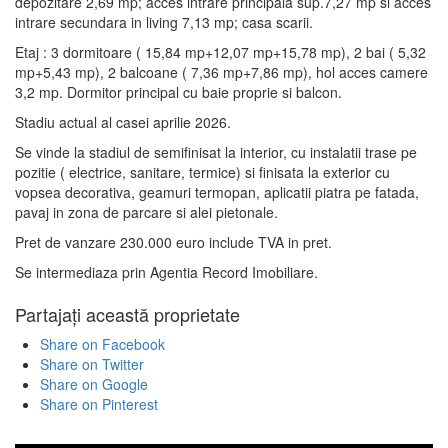
depozitare 2,69 mp; acces intrare principala sup.7,27 mp si acces
intrare secundara in living 7,13 mp; casa scarii.
Etaj : 3 dormitoare ( 15,84 mp+12,07 mp+15,78 mp), 2 bai ( 5,32
mp+5,43 mp), 2 balcoane ( 7,36 mp+7,86 mp), hol acces camere
3,2 mp. Dormitor principal cu baie proprie si balcon.
Stadiu actual al casei aprilie 2026.
Se vinde la stadiul de semifinisat la interior, cu instalatii trase pe
pozitie ( electrice, sanitare, termice) si finisata la exterior cu
vopsea decorativa, geamuri termopan, aplicatii piatra pe fatada,
pavaj in zona de parcare si alei pietonale.
Pret de vanzare 230.000 euro include TVA in pret.
Se intermediaza prin Agentia Record Imobiliare.
Partajați această proprietate
Share on Facebook
Share on Twitter
Share on Google
Share on Pinterest