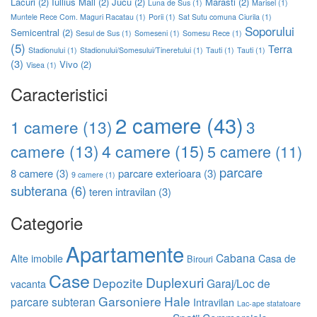
Lacuri
(2)
Iullius Mall
(2)
Jucu
(2)
Marasti
(2)
Luna de Sus
(1)
Marisel
(1)
Muntele Rece Com. Maguri Racatau
(1)
Porii
(1)
Sat Sutu comuna Ciurila
(1)
Soporului
Semicentral
(2)
Sesul de Sus
(1)
Someseni
(1)
Somesu Rece
(1)
(5)
Terra
Stadionului
(1)
Stadionului/Somesului/Tineretului
(1)
Tauti
(1)
Tauti
(1)
(3)
Vivo
(2)
Visea
(1)
Caracteristici
2 camere
(43)
1 camere
(13)
3
4 camere
(15)
camere
(13)
5 camere
(11)
parcare
8 camere
(3)
parcare exterioara
(3)
9 camere
(1)
subterana
(6)
teren intravilan
(3)
Categorie
Apartamente
Cabana
Alte imobile
Casa de
Birouri
Case
Duplexuri
Depozite
Garaj/Loc de
vacanta
Garsoniere
Hale
parcare subteran
Intravilan
Lac-ape statatoare