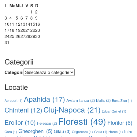
L
Ma
Mi
J
V
S
D
1
2
3
4
5
6
7
8
9
10
11
12
13
14
15
16
17
18
19
20
21
22
23
24
25
26
27
28
29
30
31
Categorii
Categorii
Locatie
Apahida
(17)
Avram Iancu
(2)
Belis
(2)
Aeroport
(1)
Buna Ziua
(1)
Cluj-Napoca
(21)
Chinteni
(12)
Edgar Quinet
(1)
Floresti
(49)
Eroilor
(10)
Florilor
(6)
Feleacu
(2)
Gheorgheni
(5)
Gilau
(3)
Intre
Gara
(1)
Grigorescu
(1)
Gruia
(1)
Horea
(1)