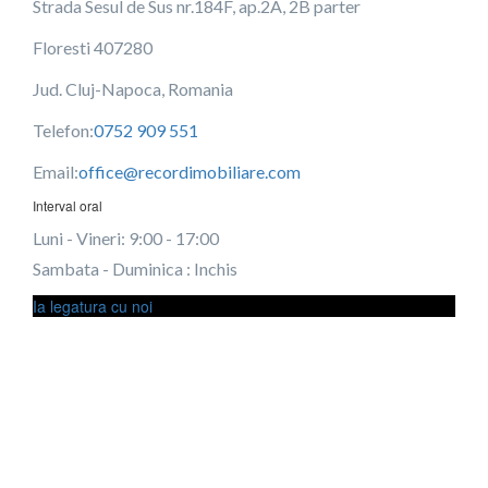
Strada Sesul de Sus nr.184F, ap.2A, 2B parter
Floresti 407280
This page can't load Google Maps correctly.
Jud. Cluj-Napoca, Romania
OK
Do you own this website?
Telefon:
0752 909 551
Email:
office@recordimobiliare.com
Interval oral
Luni - Vineri: 9:00 - 17:00
Sambata - Duminica : Inchis
Ia legatura cu noi