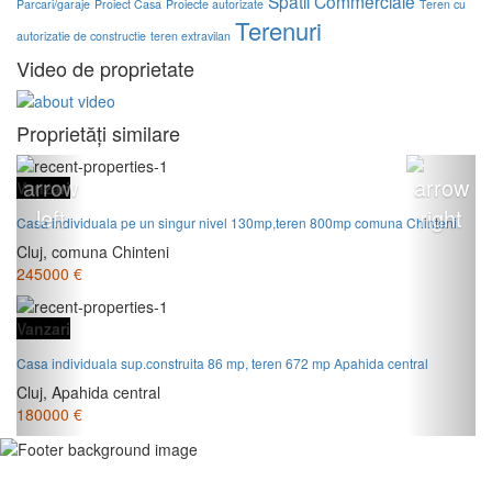
Spatii Commerciale
Parcari/garaje
Proiect Casa
Proiecte autorizate
Teren cu
Terenuri
autorizatie de constructie
teren extravilan
Video de proprietate
Proprietăți similare
Vanzari
Casa individuala pe un singur nivel 130mp,teren 800mp comuna Chinteni
Cluj, comuna Chinteni
245000 €
Vanzari
Casa individuala sup.construita 86 mp, teren 672 mp Apahida central
Cluj, Apahida central
180000 €