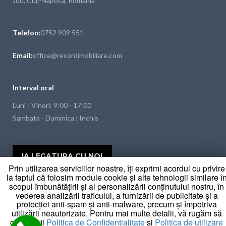
Jud. Cluj-Napoca, Romania
Telefon:
0752 909 551
Email:
office@recordimobiliare.com
Interval oral
Luni - Vineri: 9:00 - 17:00
Sambata - Duminica : Inchis
IA LEGATURA CU NOI
Prin utilizarea serviciilor noastre, îți exprimi acordul cu privire
la faptul că folosim module cookie și alte tehnologii similare î
scopul îmbunătățirii și al personalizării conținutului nostru, în
vederea analizării traficului, a furnizării de publicitate și a
protecției anti-spam și anti-malware, precum și împotriva
utilizării neautorizate. Pentru mai multe detalii, vă rugăm să
consultați
Politica de Confidențialitate
și
Politica de utilizare