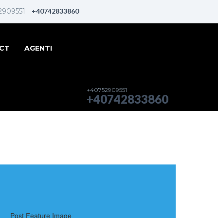
2909551
+40742833860
CT
AGENTI
+40752909551
+40742833860