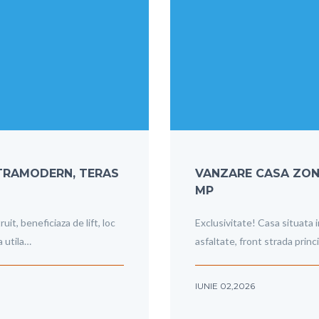
TRAMODERN, TERAS
VANZARE CASA ZONA
MP
t, beneficiaza de lift, loc
Exclusivitate! Casa situata i
a utila…
asfaltate, front strada princ
IUNIE 02,2026