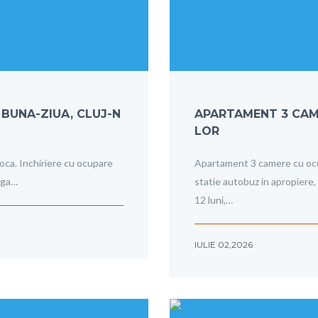
 BUNA-ZIUA, CLUJ-N
APARTAMENT 3 CAM
LOR
oca. Inchiriere cu ocupare
Apartament 3 camere cu ocupa
uga…
statie autobuz in apropiere,
12 luni,…
IULIE 02,2026