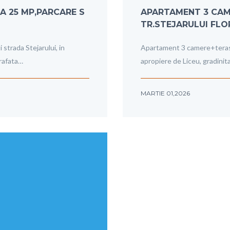
A 25 MP,PARCARE S
APARTAMENT 3 CAME
TR.STEJARULUI FLO
strada Stejarului, in
Apartament 3 camere+terasa 2
prafata…
apropiere de Liceu, gradinita
MARTIE 01,2026