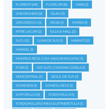
FLORESTI
(49)
FLORILOR
(6)
GARA
(1)
GHEORGHENI
(5)
GILAU
(3)
GRIGORESCU
(1)
GRUIA
(1)
HOREA
(1)
INTRE LACURI
(2)
IULLIUS MALL
(2)
JUCU
(2)
LUNA DE SUS
(1)
MARASTI
(2)
MARISEL
(1)
MUNTELE RECE COM. MAGURI RACATAU
(1)
PORII
(1)
SAT SUTU COMUNA CIURILA
(1)
SEMICENTRAL
(2)
SESUL DE SUS
(1)
SOMESENI
(1)
SOMESU RECE
(1)
SOPORULUI
(5)
STADIONULUI
(1)
STADIONULUI/SOMESULUI/TINERETULUI
(1)