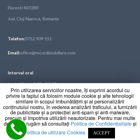
Floresti 407280
Jud. Cluj-Napoca, Romania
Telefon:
0752 909 551
Email:
office@recordimobiliare.com
Interval oral
Luni - Vineri: 9:00 - 17:00
Prin utilizarea serviciilor noastre, îți exprimi acordul cu
Sambata - Duminica : Inchis
privire la faptul că folosim module cookie și alte tehnologii
similare în scopul îmbunătățirii și al personalizării
conținutului nostru, în vederea analizării traficului, a furnizării
de publicitate și a protecției anti-spam și anti-malware,
IA LEGATURA CU NOI
precum și împotriva utilizării neautorizate. Pentru mai multe
detalii, vă rugăm să consultați
Politica de Confidențialitate
și
Politica de utilizare Cookies
ACCEPT