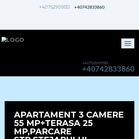
+40752909551
+40742833860
Togg
navi
+40752909551
+40742833860
APARTAMENT 3 CAMERE
55 MP+TERASA 25
MP,PARCARE