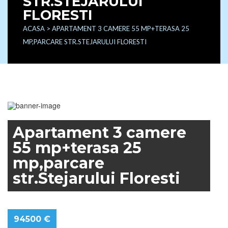
STR.STEJARULUI
FLORESTI
ACASA
> APARTAMENT 3 CAMERE 55 MP+TERASA 25
MP,PARCARE STR.STEJARULUI FLORESTI
FEATURED
Apartament 3 camere
55 mp+terasa 25
mp,parcare
str.Stejarului Floresti
94500 €