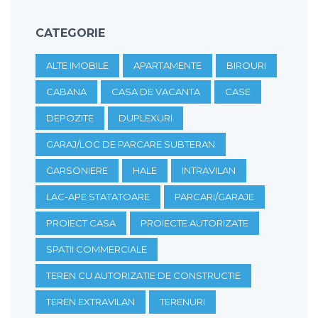
CATEGORIE
ALTE IMOBILE
APARTAMENTE
BIROURI
CABANA
CASA DE VACANTA
CASE
DEPOZITE
DUPLEXURI
GARAJ/LOC DE PARCARE SUBTERAN
GARSONIERE
HALE
INTRAVILAN
LAC-APE STATATOARE
PARCARI/GARAJE
PROIECT CASA
PROIECTE AUTORIZATE
SPATII COMMERCIALE
TEREN CU AUTORIZATIE DE CONSTRUCTIE
TEREN EXTRAVILAN
TERENURI