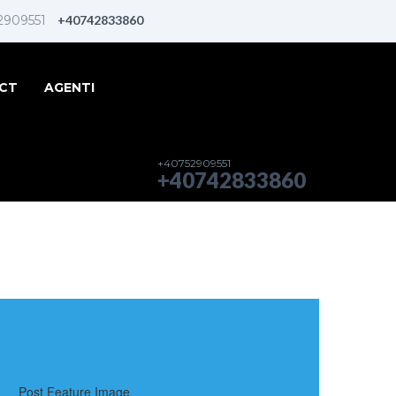
2909551
+40742833860
CT
AGENTI
+40752909551
+40742833860