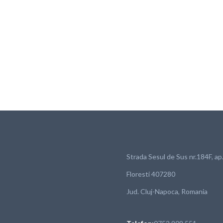
Strada Sesul de Sus nr.184F, ap
Floresti 407280
Jud. Cluj-Napoca, Romania