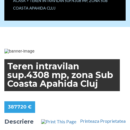
ACASA
> TEREN INTRAVILAN SUP.4308 MP, ZONA SUB
COASTA APAHIDA CLUJ
FEATURED
Teren intravilan
sup.4308 mp, zona Sub
Coasta Apahida Cluj
387720 €
Descriere
Printeaza Proprietatea