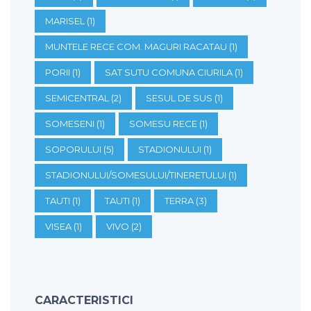
MARISEL
(1)
MUNTELE RECE COM. MAGURI RACATAU
(1)
PORII
(1)
SAT SUTU COMUNA CIURILA
(1)
SEMICENTRAL
(2)
SESUL DE SUS
(1)
SOMESENI
(1)
SOMESU RECE
(1)
SOPORULUI
(5)
STADIONULUI
(1)
STADIONULUI/SOMESULUI/TINERETULUI
(1)
TAUTI
(1)
TAUTI
(1)
TERRA
(3)
VISEA
(1)
VIVO
(2)
CARACTERISTICI